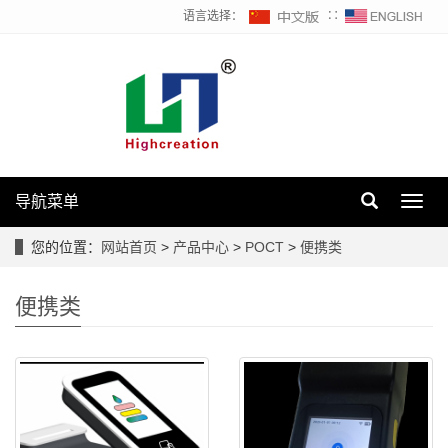
语言选择：
∷
导航菜单
Toggl
navig
您的位置：
网站首页
>
产品中心
>
POCT
>
便携类
便携类